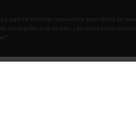
g e para lhe oferecer uma melhor experiência de nav
om nossa política de cookies. Leia sobre como usamo
es".
TACTOS
APOIOS
 Universitário de Santiago
93 Aveiro - Portugal
 234 370 200
@ua.pt