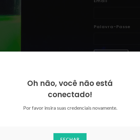
Email
Palavra-Passe
ENTRAR
Esqueceu-se da sua palavra-p
Oh não, você não está
conectado!
Por favor insira suas credenciais novamente.
FECHAR