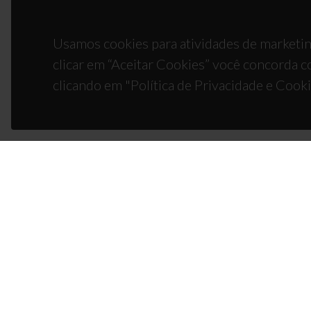
Usamos cookies para atividades de marketin
clicar em “Aceitar Cookies” você concorda c
clicando em "Política de Privacidade e Cooki
CON
Campus
3810-1
(+351)
ciceco