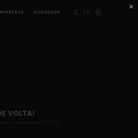
×
EN
INTERFACE
SOCIEDADE
DE VOLTA!
s suas credenciais CICECO.