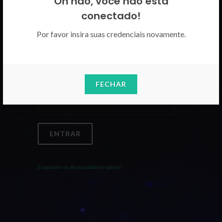
Oh não, você não está
Por favor insira as suas credenciais
conectado!
CICECO.
Por favor insira suas credenciais novamente.
Email
FECHAR
Palavra-Passe
ENTRAR
Esqueceu-se da sua palavra-passe?