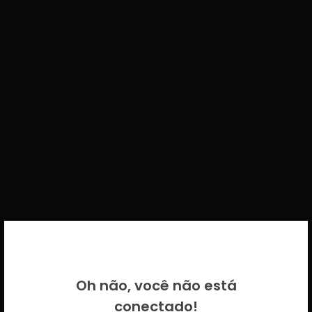
BEM VINDO DE VOLTA!
Oh não, você não está
Por favor insira as suas credenciais
conectado!
CICECO.