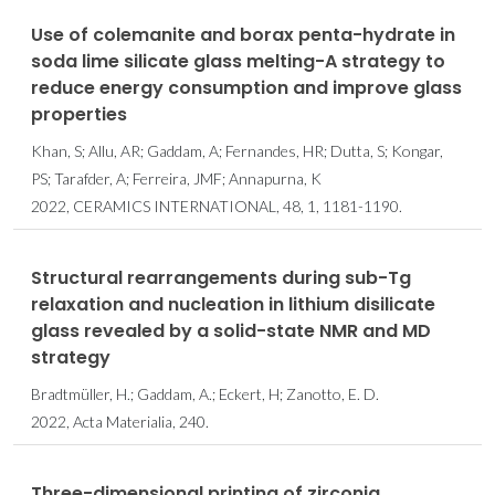
Use of colemanite and borax penta-hydrate in
soda lime silicate glass melting-A strategy to
reduce energy consumption and improve glass
properties
Khan, S; Allu, AR; Gaddam, A; Fernandes, HR; Dutta, S; Kongar,
PS; Tarafder, A; Ferreira, JMF; Annapurna, K
2022, CERAMICS INTERNATIONAL, 48, 1, 1181-1190.
Structural rearrangements during sub-Tg
relaxation and nucleation in lithium disilicate
glass revealed by a solid-state NMR and MD
strategy
Bradtmüller, H.; Gaddam, A.; Eckert, H; Zanotto, E. D.
2022, Acta Materialia, 240.
Three-dimensional printing of zirconia