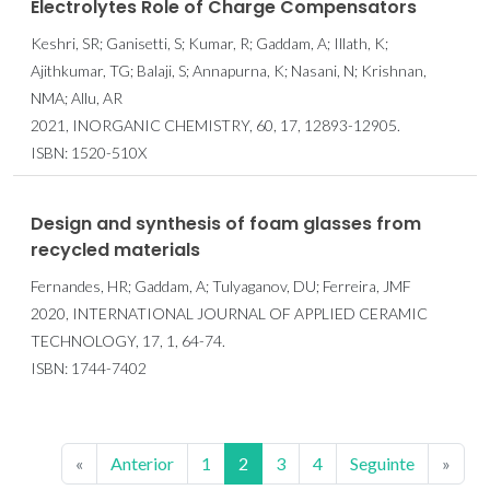
Electrolytes Role of Charge Compensators
Keshri, SR; Ganisetti, S; Kumar, R; Gaddam, A; Illath, K;
Ajithkumar, TG; Balaji, S; Annapurna, K; Nasani, N; Krishnan,
NMA; Allu, AR
2021, INORGANIC CHEMISTRY, 60, 17, 12893-12905.
ISBN: 1520-510X
Design and synthesis of foam glasses from
recycled materials
Fernandes, HR; Gaddam, A; Tulyaganov, DU; Ferreira, JMF
2020, INTERNATIONAL JOURNAL OF APPLIED CERAMIC
TECHNOLOGY, 17, 1, 64-74.
ISBN: 1744-7402
«
Anterior
1
2
3
4
Seguinte
»