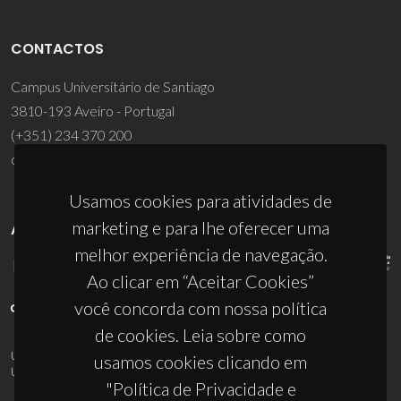
CONTACTOS
Campus Universitário de Santiago
3810-193 Aveiro - Portugal
(+351) 234 370 200
ciceco@ua.pt
Usamos cookies para atividades de
marketing e para lhe oferecer uma
APOIOS
melhor experiência de navegação.
Ao clicar em “Aceitar Cookies”
você concorda com nossa política
de cookies. Leia sobre como
UID/PRR/50011/2025
(DOI:
10.54499/UID/PRR/50011/2025
) &
usamos cookies clicando em
UID/PRR2/50011/2025
(DOI:
10.54499/UID/PRR2/50011/2025
)
"Política de Privacidade e