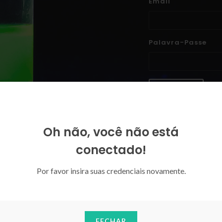
Email
Palavra-Passe
ENTRAR
Esqueceu-se da sua palavra-p
Oh não, você não está
conectado!
Por favor insira suas credenciais novamente.
FECHAR