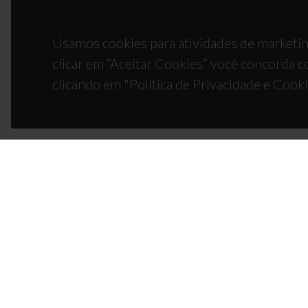
Usamos cookies para atividades de marketin
clicar em “Aceitar Cookies” você concorda c
clicando em "Política de Privacidade e Cooki
CON
Campus
3810-1
(+351)
ciceco