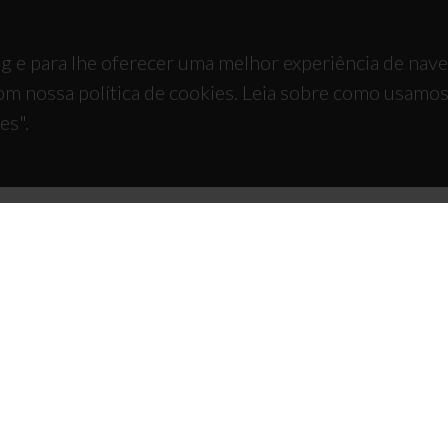
g e para lhe oferecer uma melhor experiência de nav
om nossa política de cookies. Leia sobre como usamo
es".
TACTOS
APOIOS
 Universitário de Santiago
93 Aveiro - Portugal
 234 370 200
@ua.pt