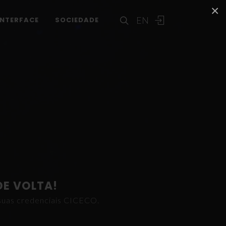
×
EN
INTERFACE
SOCIEDADE
DE VOLTA!
s suas credenciais CICECO.