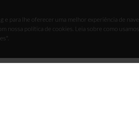
g e para lhe oferecer uma melhor experiência de nav
om nossa política de cookies. Leia sobre como usamo
es".
TACTOS
APOIOS
 Universitário de Santiago
93 Aveiro - Portugal
 234 370 200
@ua.pt