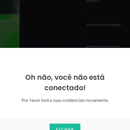
Email
Palavra-Passe
ENTRAR
Esqueceu-se da sua palavra-p
Oh não, você não está
conectado!
Por favor insira suas credenciais novamente.
FECHAR