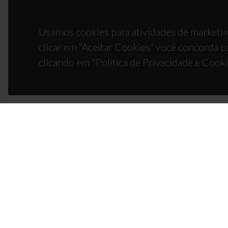
Usamos cookies para atividades de marketin
clicar em “Aceitar Cookies” você concorda c
clicando em "Política de Privacidade e Cooki
CON
Campus
3810-1
(+351)
ciceco