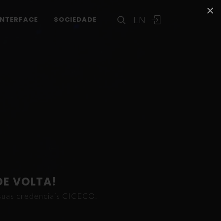
×
EN
INTERFACE
SOCIEDADE
DE VOLTA!
s suas credenciais CICECO.