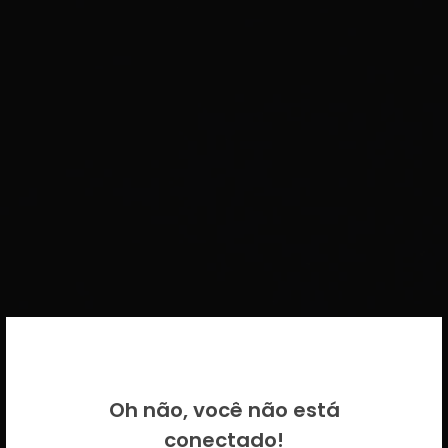
BEM VINDO DE VOLTA!
Oh não, você não está
Por favor insira as suas credenciais
conectado!
CICECO.