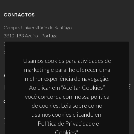
CONTACTOS
Campus Universitário de Santiago
3810-193 Aveiro - Portugal
(+351) 234 370 200
ciceco@ua.pt
Usamos cookies para atividades de
marketing e para lhe oferecer uma
APOIOS
melhor experiência de navegação.
Ao clicar em “Aceitar Cookies”
você concorda com nossa política
de cookies. Leia sobre como
usamos cookies clicando em
UID/PRR/50011/2025
(DOI:
10.54499/UID/PRR/50011/2025
) &
"Política de Privacidade e
UID/PRR2/50011/2025
(DOI:
10.54499/UID/PRR2/50011/2025
)
Cookies".