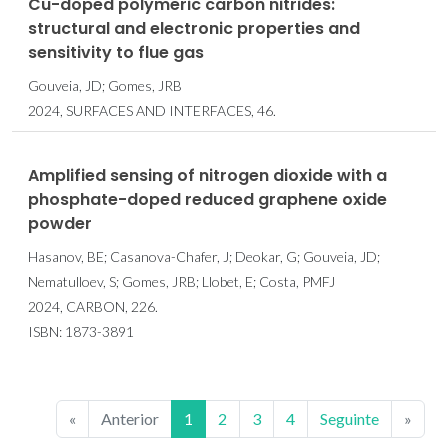
Cu-doped polymeric carbon nitrides:
structural and electronic properties and
sensitivity to flue gas
Gouveia, JD; Gomes, JRB
2024, SURFACES AND INTERFACES, 46.
Amplified sensing of nitrogen dioxide with a
phosphate-doped reduced graphene oxide
powder
Hasanov, BE; Casanova-Chafer, J; Deokar, G; Gouveia, JD;
Nematulloev, S; Gomes, JRB; Llobet, E; Costa, PMFJ
2024, CARBON, 226.
ISBN: 1873-3891
«
Anterior
1
2
3
4
Seguinte
»