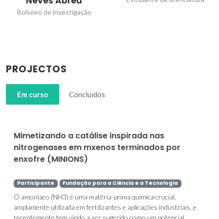
Neves Abreu
Bolseiro de investigação
PROJECTOS
Em curso
Concluídos
Mimetizando a catálise inspirada nas
nitrogenases em mxenos terminados por
enxofre (MINIONS)
Participante
Fundação para a Ciência e a Tecnologia
O amoníaco (NH3) é uma matéria-prima química crucial,
amplamente utilizada em fertilizantes e aplicações industriais, e
recentemente tem vindo a ser sugerido como um potencial