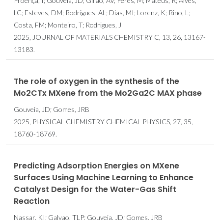
Proença, I; Gouveia, JD; Girao, AV; Peres, M; Mateus, R; Alves,
LC; Esteves, DM; Rodrigues, AL; Dias, MI; Lorenz, K; Rino, L;
Costa, FM; Monteiro, T; Rodrigues, J
2025, JOURNAL OF MATERIALS CHEMISTRY C, 13, 26, 13167-
13183.
The role of oxygen in the synthesis of the
Mo2CTx MXene from the Mo2Ga2C MAX phase
Gouveia, JD; Gomes, JRB
2025, PHYSICAL CHEMISTRY CHEMICAL PHYSICS, 27, 35,
18760-18769.
Predicting Adsorption Energies on MXene
Surfaces Using Machine Learning to Enhance
Catalyst Design for the Water-Gas Shift
Reaction
Nassar, KI; Galvao, TLP; Gouveia, JD; Gomes, JRB