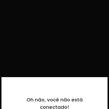
BEM VINDO DE VOLTA!
Oh não, você não está
Por favor insira as suas credenciais
conectado!
CICECO.