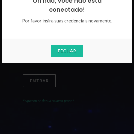
Oh não, você não está
Por favor insira as suas credenciais
conectado!
CICECO.
Por favor insira suas credenciais novamente.
Email
FECHAR
Palavra-Passe
ENTRAR
Esqueceu-se da sua palavra-passe?