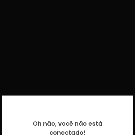
BEM VINDO DE VOLTA!
Oh não, você não está
Por favor insira as suas credenciais
conectado!
CICECO.