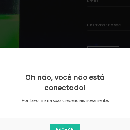
Email
Palavra-Passe
ENTRAR
Esqueceu-se da sua palavra-p
Oh não, você não está
conectado!
Por favor insira suas credenciais novamente.
FECHAR