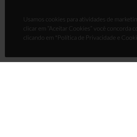
Usamos cookies para atividades de marketin
clicar em “Aceitar Cookies” você concorda c
clicando em "Política de Privacidade e Cooki
CON
Campus
3810-1
(+351)
ciceco