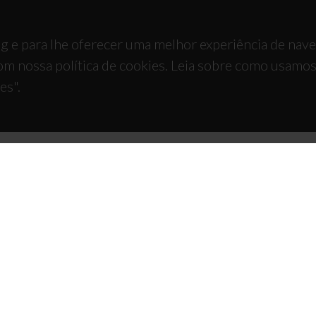
g e para lhe oferecer uma melhor experiência de nav
om nossa política de cookies. Leia sobre como usamo
es".
TACTOS
APOIOS
 Universitário de Santiago
93 Aveiro - Portugal
 234 370 200
@ua.pt