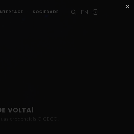
×
EN
INTERFACE
SOCIEDADE
DE VOLTA!
s suas credenciais CICECO.