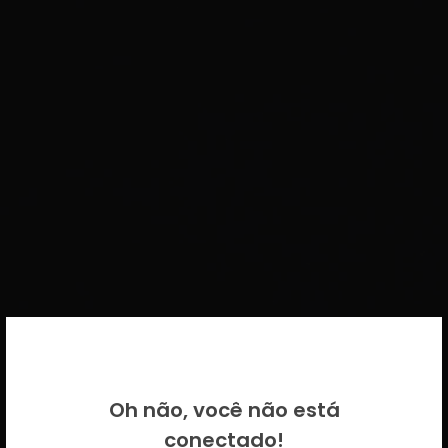
BEM VINDO DE VOLTA!
Oh não, você não está
Por favor insira as suas credenciais
conectado!
CICECO.