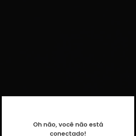
BEM VINDO DE VOLTA!
Oh não, você não está
Por favor insira as suas credenciais
conectado!
CICECO.