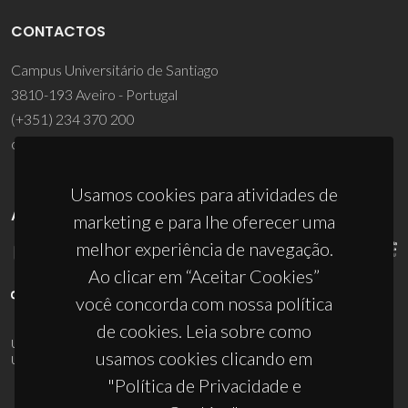
CONTACTOS
Campus Universitário de Santiago
3810-193 Aveiro - Portugal
(+351) 234 370 200
ciceco@ua.pt
Usamos cookies para atividades de
APOIOS
marketing e para lhe oferecer uma
melhor experiência de navegação.
Ao clicar em “Aceitar Cookies”
você concorda com nossa política
de cookies. Leia sobre como
UID/PRR/50011/2025
(DOI:
10.54499/UID/PRR/50011/2025
) &
usamos cookies clicando em
UID/PRR2/50011/2025
(DOI:
10.54499/UID/PRR2/50011/2025
)
"Política de Privacidade e