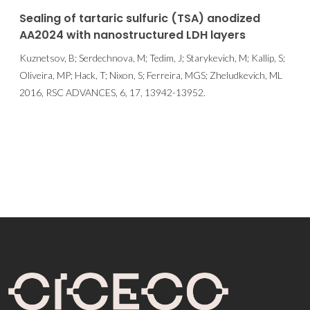
Sealing of tartaric sulfuric (TSA) anodized
AA2024 with nanostructured LDH layers
Kuznetsov, B; Serdechnova, M; Tedim, J; Starykevich, M; Kallip, S;
Oliveira, MP; Hack, T; Nixon, S; Ferreira, MGS; Zheludkevich, ML
2016, RSC ADVANCES, 6, 17, 13942-13952.