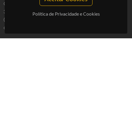
Campus Universitário de Santiago
3810-193 Aveiro - Portugal
Política de Privacidade e Cookies
(+351) 234 370 200
ciceco@ua.pt
APOIOS
UID/PRR/50011/2025
(DOI:
10.54499/UID/PRR/50011/2025
) &
UID/PRR2/50011/2025
(DOI:
10.54499/UID/PRR2/50011/2025
)