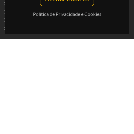
Campus Universitário de Santiago
3810-193 Aveiro - Portugal
Política de Privacidade e Cookies
(+351) 234 370 200
ciceco@ua.pt
APOIOS
UID/PRR/50011/2025
(DOI:
10.54499/UID/PRR/50011/2025
) &
UID/PRR2/50011/2025
(DOI:
10.54499/UID/PRR2/50011/2025
)