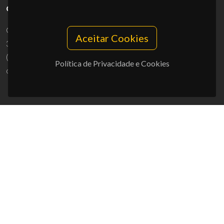
CONTACTOS
Campus Universitário de Santiago
Aceitar Cookies
3810-193 Aveiro - Portugal
(+351) 234 370 200
Política de Privacidade e Cookies
ciceco@ua.pt
APOIOS
UID/PRR/50011/2025
(DOI:
10.54499/UID/PRR/50011/2025
) &
UID/PRR2/50011/2025
(DOI:
10.54499/UID/PRR2/50011/2025
)