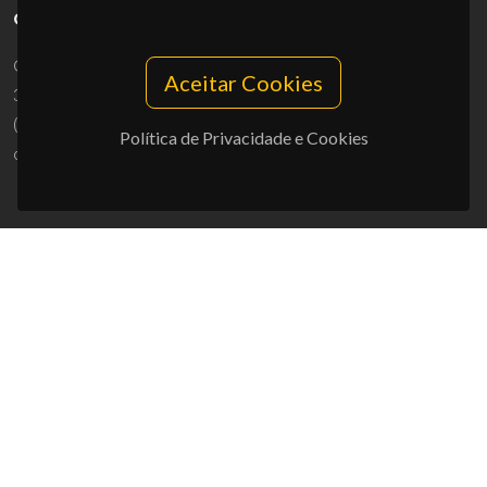
CONTACTOS
Campus Universitário de Santiago
Aceitar Cookies
3810-193 Aveiro - Portugal
(+351) 234 370 200
Política de Privacidade e Cookies
ciceco@ua.pt
APOIOS
UID/PRR/50011/2025
(DOI:
10.54499/UID/PRR/50011/2025
) &
UID/PRR2/50011/2025
(DOI:
10.54499/UID/PRR2/50011/2025
)