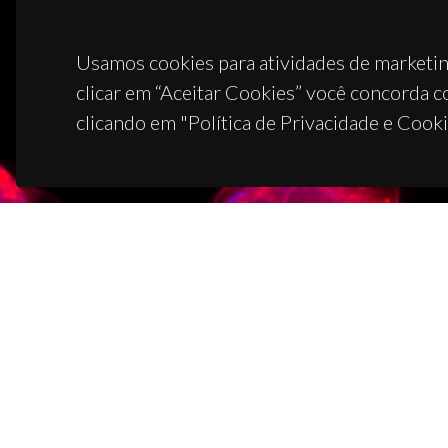
Usamos cookies para atividades de marketin
clicar em “Aceitar Cookies” você concorda c
clicando em "Política de Privacidade e Cooki
CON
Campus
3810-1
(+351)
ciceco