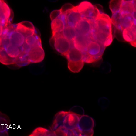
4
NTRADA.