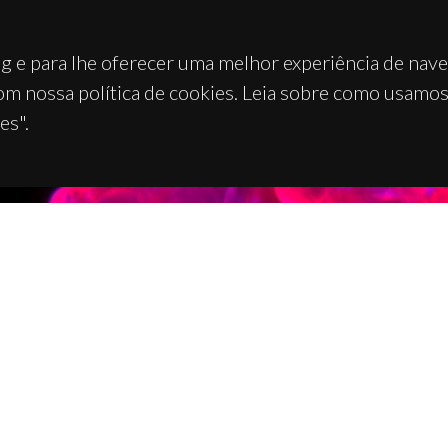
g e para lhe oferecer uma melhor experiência de nav
om nossa política de cookies. Leia sobre como usamo
es".
TACTOS
APOIOS
 Universitário de Santiago
93 Aveiro - Portugal
 234 370 200
@ua.pt