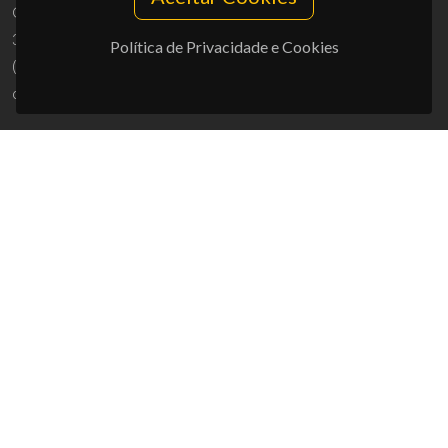
Campus Universitário de Santiago
3810-193 Aveiro - Portugal
Política de Privacidade e Cookies
(+351) 234 370 200
ciceco@ua.pt
APOIOS
UID/PRR/50011/2025
(DOI:
10.54499/UID/PRR/50011/2025
) &
UID/PRR2/50011/2025
(DOI:
10.54499/UID/PRR2/50011/2025
)