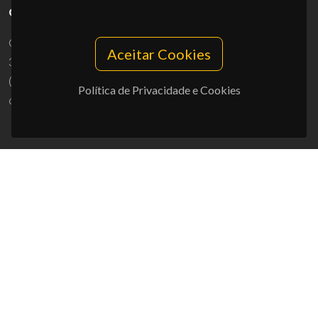
CONTACTOS
Campus Universitário de Santiago
Aceitar Cookies
3810-193 Aveiro - Portugal
(+351) 234 370 200
Política de Privacidade e Cookies
ciceco@ua.pt
APOIOS
UID/PRR/50011/2025
(DOI:
10.54499/UID/PRR/50011/2025
) &
UID/PRR2/50011/2025
(DOI:
10.54499/UID/PRR2/50011/2025
)