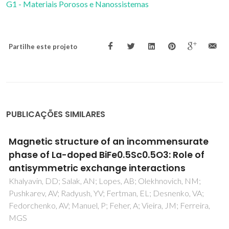
G1 - Materiais Porosos e Nanossistemas
Partilhe este projeto
PUBLICAÇÕES SIMILARES
e
Prediction of cloud points of biodiesel
Lopes, JCA; Boros, L; Krahenbuhl, MA; Meirelles, AJA;
Daridon, JL; Pauly, J; Marrucho, IM; Coutinho, JAP
a,