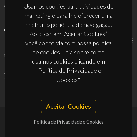
ciceco@ua.pt
Usamos cookies para atividades de
marketing e para lhe oferecer uma
melhor experiência de navegação.
APOIOS
Ao clicar em “Aceitar Cookies”
você concorda com nossa política
de cookies. Leia sobre como
usamos cookies clicando em
"Política de Privacidade e
UID/PRR/50011/2025
(DOI:
10.54499/UID/PRR/50011/2025
) &
UID/PRR2/50011/2025
(DOI:
10.54499/UID/PRR2/50011/2025
)
Cookies".
Aceitar Cookies
Política de Privacidade e Cookies
© 2026, CICECO
Privacy Policy