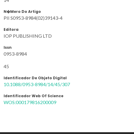
N�mero Do Artigo
PII S0953-8984(02)39143-4
Editora
IOP PUBLISHING LTD
Issn
0953-8984
45
Identificador De Objeto Digital
10.1088/0953-8984/14/45/307
Identificador Web Of Science
WOS:000179816200009