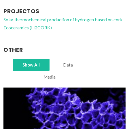
PROJECTOS
Solar thermochemical production of hydrogen based on cork
Ecoceramics (H2CORK)
OTHER
Show All
Data
Media