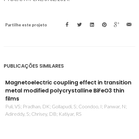
Partilhe este projeto
PUBLICAÇÕES SIMILARES
Structural and thermal characterization of
CaO-MgO-SiO2-P2O5-CaF2 glasses
Kansal, I; Goel, A; Tulyaganov, DU; Rajagopal, RR; Ferreira,
JMF