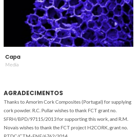
Capa
Media
AGRADECIMENTOS
Thanks to Amorim Cork Composites (Portugal) for supplying
cork powder. R.C. Pullar wishes to thank FCT grant no.
SFRH/BPD/97115/2013 for supporting this work, and R.M.
Novais wishes to thank the FCT project H2CORK, grant no.
PTDC/CTM-ENE/6762/2014.