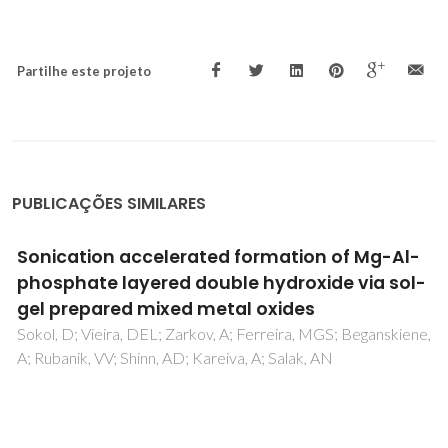
Partilhe este projeto
PUBLICAÇÕES SIMILARES
Sonication accelerated formation of Mg-Al-
phosphate layered double hydroxide via sol-
gel prepared mixed metal oxides
Sokol, D; Vieira, DEL; Zarkov, A; Ferreira, MGS; Beganskiene,
A; Rubanik, VV; Shinn, AD; Kareiva, A; Salak, AN