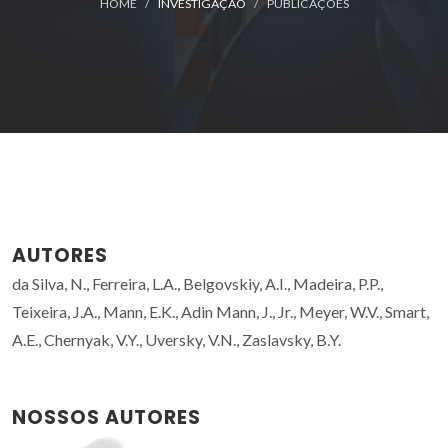
HOME
INVESTIGAÇÃO
PUBLICAÇÕES
AUTORES
da Silva, N., Ferreira, L.A., Belgovskiy, A.I., Madeira, P.P.,
Teixeira, J.A., Mann, E.K., Adin Mann, J., Jr., Meyer, W.V., Smart,
A.E., Chernyak, V.Y., Uversky, V.N., Zaslavsky, B.Y.
NOSSOS AUTORES