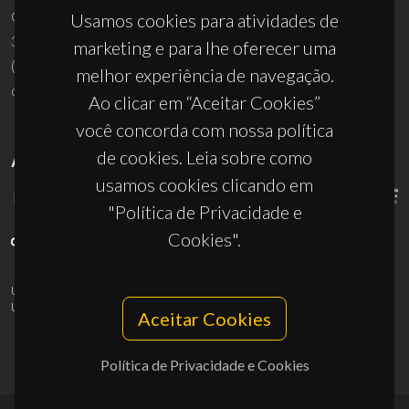
Campus Universitário de Santiago
Usamos cookies para atividades de
3810-193 Aveiro - Portugal
marketing e para lhe oferecer uma
(+351) 234 370 200
melhor experiência de navegação.
ciceco@ua.pt
Ao clicar em “Aceitar Cookies”
você concorda com nossa política
de cookies. Leia sobre como
APOIOS
usamos cookies clicando em
"Política de Privacidade e
Cookies".
UID/PRR/50011/2025
(DOI:
10.54499/UID/PRR/50011/2025
) &
UID/PRR2/50011/2025
(DOI:
10.54499/UID/PRR2/50011/2025
)
Aceitar Cookies
Política de Privacidade e Cookies