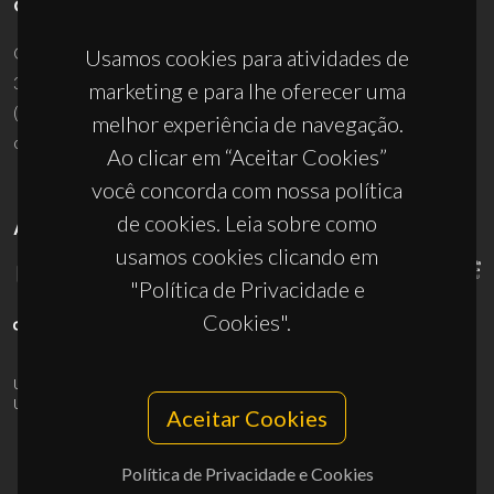
CONTACTOS
Campus Universitário de Santiago
Usamos cookies para atividades de
3810-193 Aveiro - Portugal
marketing e para lhe oferecer uma
(+351) 234 370 200
melhor experiência de navegação.
ciceco@ua.pt
Ao clicar em “Aceitar Cookies”
você concorda com nossa política
de cookies. Leia sobre como
APOIOS
usamos cookies clicando em
"Política de Privacidade e
Cookies".
UID/PRR/50011/2025
(DOI:
10.54499/UID/PRR/50011/2025
) &
UID/PRR2/50011/2025
(DOI:
10.54499/UID/PRR2/50011/2025
)
Aceitar Cookies
Política de Privacidade e Cookies