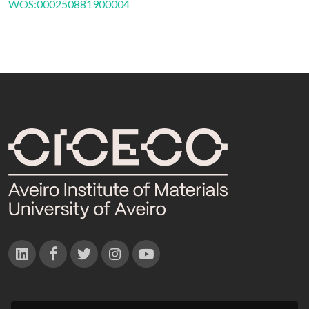
WOS:000250881900004