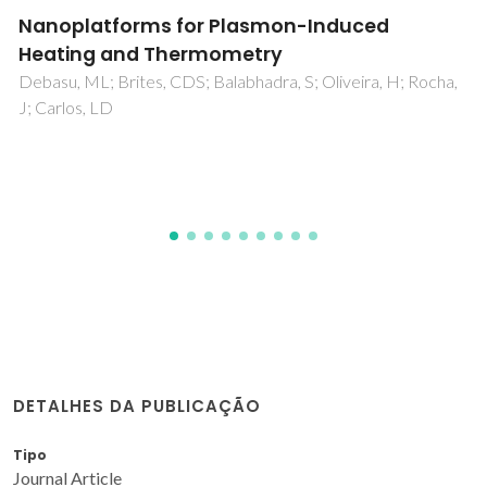
Tuning the sensitivity of lanthanide-
activated NIR nanothermometers in the
biological windows
Cortelletti, P; Skripka, A; Facciotti, C; Pedroni, M; Caputo, G;
Pinna, N; Quintanilla, M; Benayas, A; Vetrone, F; Speghini, A
DETALHES DA PUBLICAÇÃO
Tipo
Journal Article