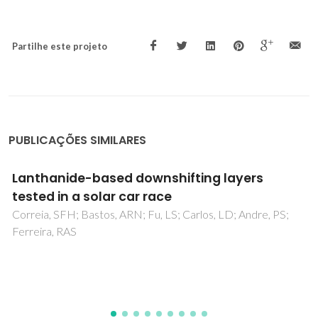
Partilhe este projeto
PUBLICAÇÕES SIMILARES
Nanoscopic photoluminescence memory
a fingerprint of complexity in self-assem
alkyl/siloxane hybrids
;
Carlos, LD; Bermudez, VD; Amaral, VS; Nunes, SC; Silva
NJO; Ferreira, RAS; Rocha, J; Santilli, CV; Ostrovskii, D