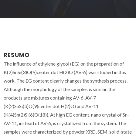
RESUMO
The influence of ethylene glycol (EG) on the preparation of
K(2)SnSi(3)O(9)center dot H(2)O (AV-6) was studied in this
work. The EG content clearly changes the synthesis process.
Although the morphology of the samples is similar, the
products are mixtures containing AV-6, AV-7
(K(2)SnSi(3)O(9)center dot H(2)O) and AV-11
(K(4)Sn(2)Si(6)O(18)). At high EG content, nano crystal of Sn-
AV-11, instead of AV-6, is crystallized from the system. The
samples were characterized by powder XRD, SEM, solid-state