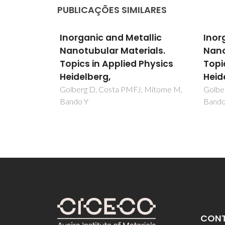
PUBLICAÇÕES SIMILARES
llic
Inorganic and Metallic
Inor
ials.
Nanotubular Materials.
Nano
Physics
Topics in Applied Physics
Topi
Heidelberg,
Heid
, Mitome M,
Golberg D, Costa PMFJ, Mitome M,
Golbe
Bando Y
Bando
CON