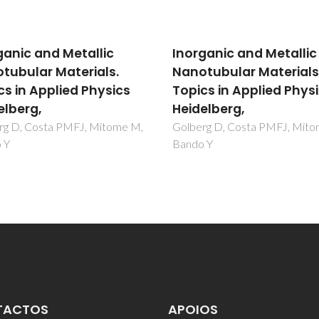
ganic and Metallic
Inorganic and Metallic
tubular Materials.
Nanotubular Materials
cs in Applied Physics
Topics in Applied Phys
elberg,
Heidelberg,
rg D, Costa PMFJ, Mitome M,
Golberg D, Costa PMFJ, Mit
 Y
Bando Y
TACTOS
APOIOS