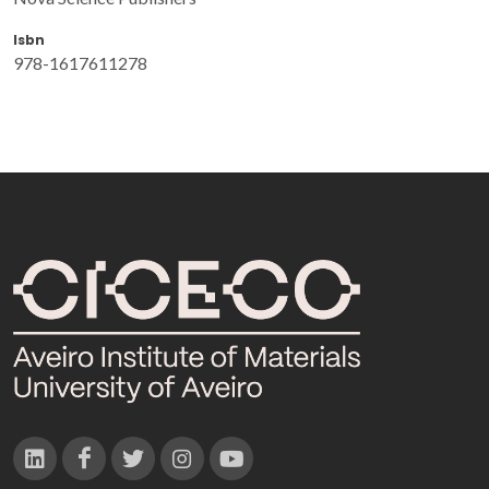
Isbn
978-1617611278