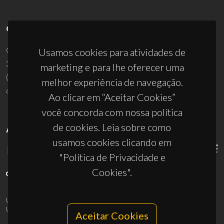
CONTACTOS
Campus Universitário de Santiago
Usamos cookies para atividades de
3810-193 Aveiro - Portugal
marketing e para lhe oferecer uma
(+351) 234 370 200
melhor experiência de navegação.
ciceco@ua.pt
Ao clicar em “Aceitar Cookies”
você concorda com nossa política
de cookies. Leia sobre como
APOIOS
usamos cookies clicando em
"Política de Privacidade e
Cookies".
UID/PRR/50011/2025
(DOI:
10.54499/UID/PRR/50011/2025
) &
UID/PRR2/50011/2025
(DOI:
10.54499/UID/PRR2/50011/2025
)
Aceitar Cookies