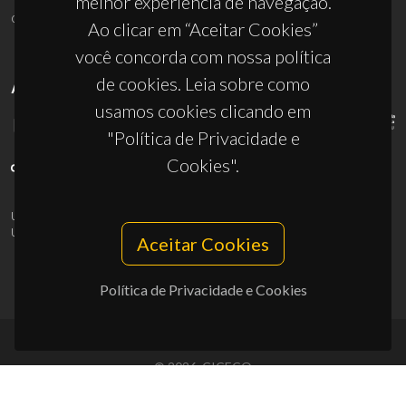
melhor experiência de navegação.
ciceco@ua.pt
Ao clicar em “Aceitar Cookies”
você concorda com nossa política
de cookies. Leia sobre como
APOIOS
usamos cookies clicando em
"Política de Privacidade e
Cookies".
UID/PRR/50011/2025
(DOI:
10.54499/UID/PRR/50011/2025
) &
UID/PRR2/50011/2025
(DOI:
10.54499/UID/PRR2/50011/2025
)
Aceitar Cookies
Política de Privacidade e Cookies
© 2026, CICECO
Privacy Policy