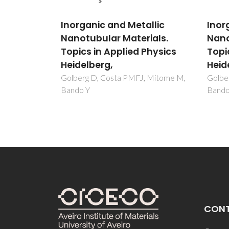
llic
Inorganic and Metallic
Inor
ials.
Nanotubular Materials.
Nano
Physics
Topics in Applied Physics
Topi
Heidelberg,
Heid
, Mitome M,
Golberg D, Costa PMFJ, Mitome M,
Golbe
Bando Y
Bando
CON