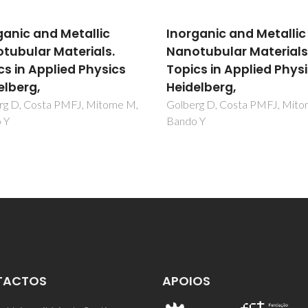
ganic and Metallic
Inorganic and Metallic
tubular Materials.
Nanotubular Materials
cs in Applied Physics
Topics in Applied Phys
elberg,
Heidelberg,
rg D, Costa PMFJ, Mitome M,
Golberg D, Costa PMFJ, Mit
 Y
Bando Y
TACTOS
APOIOS