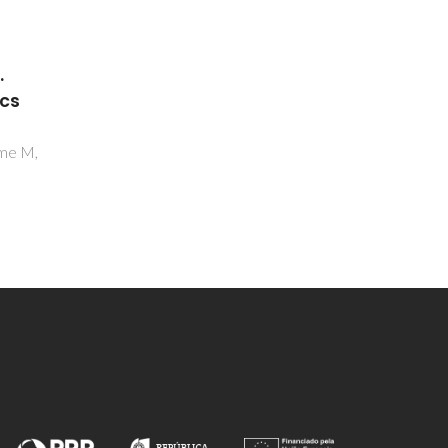
Inorganic and Metallic
.
Nanotubular Materials.
ics
Topics in Applied Physics
Heidelberg,
ome M,
Golberg D, Costa PMFJ, Mitome M,
Bando Y