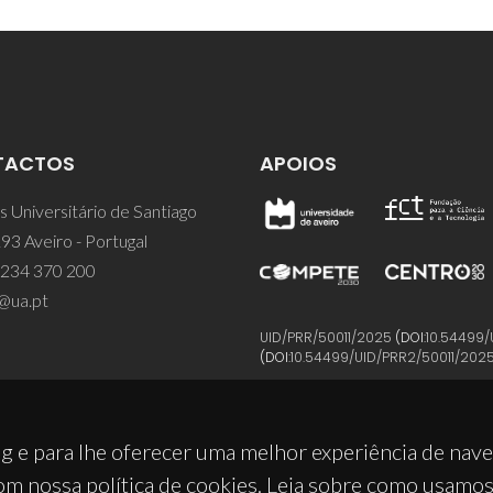
TACTOS
APOIOS
 Universitário de Santiago
93 Aveiro - Portugal
 234 370 200
@ua.pt
UID/PRR/50011/2025
(DOI:
10.54499/
(DOI:
10.54499/UID/PRR2/50011/202
g e para lhe oferecer uma melhor experiência de nav
om nossa política de cookies. Leia sobre como usamo