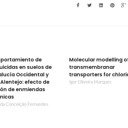
cular modelling of
Comportamiento de
nsmembranar
plaguicidas en suelos
sporters for chloride
Andalucía Occidental 
Bajo Alentejo: efecto 
Oliveira Marques
adición de enmiendas
orgánicas
Maria da Conceição Fernand