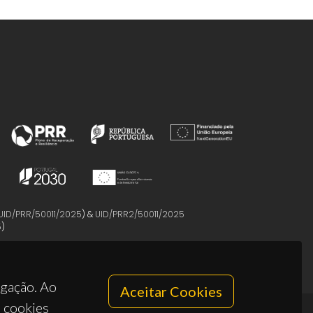
UID/PRR/50011/2025
) &
UID/PRR2/50011/2025
5
)
egação. Ao
Aceitar Cookies
s cookies