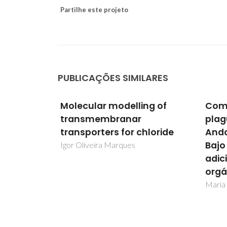
Partilhe este projeto
PUBLICAÇÕES SIMILARES
ng of
Comportamiento de
Mole
plaguicidas en suelos de
tra
hloride
Andalucía Occidental y
tran
Bajo Alentejo: efecto de
Igor 
adición de enmiendas
orgánicas
Maria da Conceição Fernandes