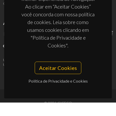
ciceco@ua.pt
Ao clicar em “Aceitar Cookies”
você concorda com nossa política
de cookies. Leia sobre como
APOIOS
usamos cookies clicando em
"Política de Privacidade e
Cookies".
UID/PRR/50011/2025
(DOI:
10.54499/UID/PRR/50011/2025
) &
UID/PRR2/50011/2025
(DOI:
10.54499/UID/PRR2/50011/2025
)
Aceitar Cookies
Política de Privacidade e Cookies
© 2026, CICECO
Privacy Policy