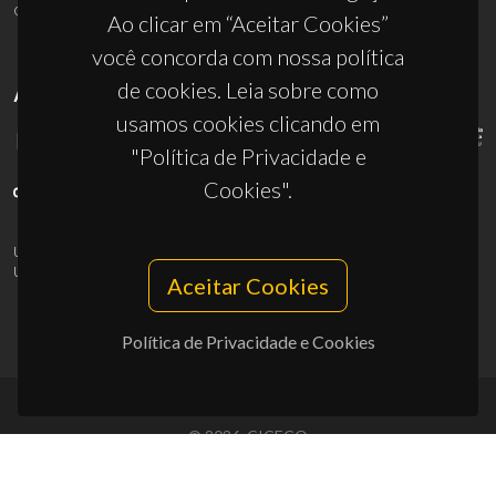
ciceco@ua.pt
Ao clicar em “Aceitar Cookies”
você concorda com nossa política
de cookies. Leia sobre como
APOIOS
usamos cookies clicando em
"Política de Privacidade e
Cookies".
UID/PRR/50011/2025
(DOI:
10.54499/UID/PRR/50011/2025
) &
UID/PRR2/50011/2025
(DOI:
10.54499/UID/PRR2/50011/2025
)
Aceitar Cookies
Política de Privacidade e Cookies
© 2026, CICECO
Privacy Policy