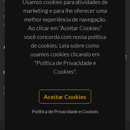
Campus Universitário de Santiago
Usamos cookies para atividades de
3810-193 Aveiro - Portugal
marketing e para lhe oferecer uma
(+351) 234 370 200
melhor experiência de navegação.
ciceco@ua.pt
Ao clicar em “Aceitar Cookies”
você concorda com nossa política
de cookies. Leia sobre como
APOIOS
usamos cookies clicando em
"Política de Privacidade e
Cookies".
UID/PRR/50011/2025
(DOI:
10.54499/UID/PRR/50011/2025
) &
UID/PRR2/50011/2025
(DOI:
10.54499/UID/PRR2/50011/2025
)
Aceitar Cookies
Política de Privacidade e Cookies