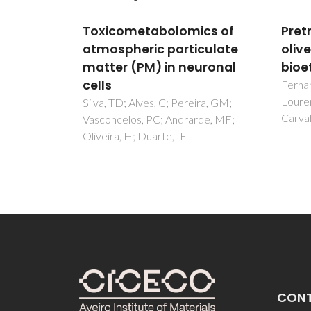
ics of
Pretreatment of extracted
Toxi
culate
olive pomace for
atmo
uronal
bioethanol production
matt
cells
Fernandes, M. C., Dores, V.,
Lourenço, P. M., Viegas, M.,
ira, GM;
Silva,
Carvalheiro, F., & Duarte, L. C
rde, MF;
Vasco
Olivei
CON