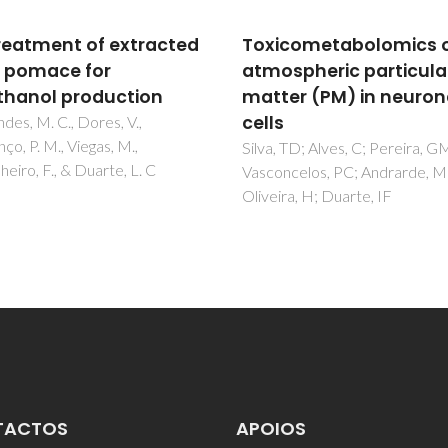
cometabolomics of
Pretreatment of extra
spheric particulate
olive pomace for
er (PM) in neuronal
bioethanol productio
Fernandes, M. C., Dores, V.,
Lourenço, P. M., Viegas, M.,
 TD; Alves, C; Pereira, GM;
Carvalheiro, F., & Duarte, L. C
ncelos, PC; Andrarde, MF;
ra, H; Duarte, IF
TACTOS
APOIOS