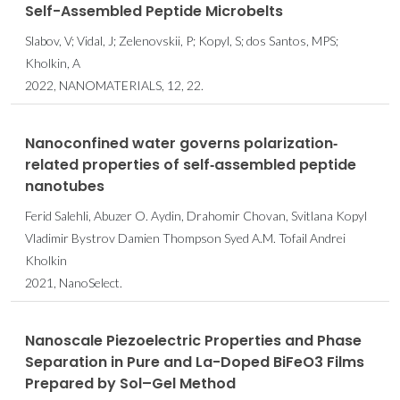
Self-Assembled Peptide Microbelts
Slabov, V; Vidal, J; Zelenovskii, P; Kopyl, S; dos Santos, MPS;
Kholkin, A
2022, NANOMATERIALS, 12, 22.
Nanoconfined water governs polarization‐
related properties of self‐assembled peptide
nanotubes
Ferid Salehli, Abuzer O. Aydin, Drahomir Chovan, Svitlana Kopyl
Vladimir Bystrov Damien Thompson Syed A.M. Tofail Andrei
Kholkin
2021, NanoSelect.
Nanoscale Piezoelectric Properties and Phase
Separation in Pure and La-Doped BiFeO3 Films
Prepared by Sol–Gel Method