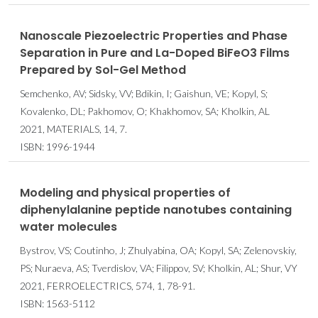
Nanoscale Piezoelectric Properties and Phase
Separation in Pure and La-Doped BiFeO3 Films
Prepared by Sol-Gel Method
Semchenko, AV; Sidsky, VV; Bdikin, I; Gaishun, VE; Kopyl, S;
Kovalenko, DL; Pakhomov, O; Khakhomov, SA; Kholkin, AL
2021, MATERIALS, 14, 7.
ISBN: 1996-1944
Modeling and physical properties of
diphenylalanine peptide nanotubes containing
water molecules
Bystrov, VS; Coutinho, J; Zhulyabina, OA; Kopyl, SA; Zelenovskiy,
PS; Nuraeva, AS; Tverdislov, VA; Filippov, SV; Kholkin, AL; Shur, VY
2021, FERROELECTRICS, 574, 1, 78-91.
ISBN: 1563-5112