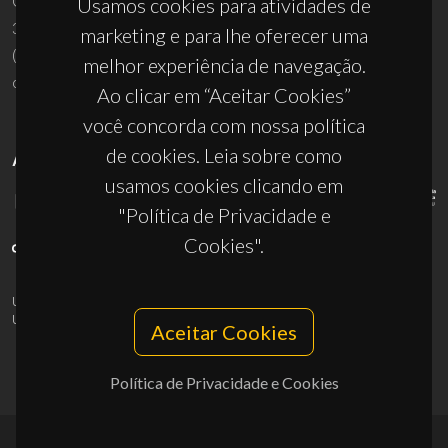
Campus Universitário de Santiago
Usamos cookies para atividades de
3810-193 Aveiro - Portugal
marketing e para lhe oferecer uma
(+351) 234 370 200
melhor experiência de navegação.
ciceco@ua.pt
Ao clicar em “Aceitar Cookies”
você concorda com nossa política
de cookies. Leia sobre como
APOIOS
usamos cookies clicando em
"Política de Privacidade e
Cookies".
UID/PRR/50011/2025
(DOI:
10.54499/UID/PRR/50011/2025
) &
UID/PRR2/50011/2025
(DOI:
10.54499/UID/PRR2/50011/2025
)
Aceitar Cookies
Política de Privacidade e Cookies