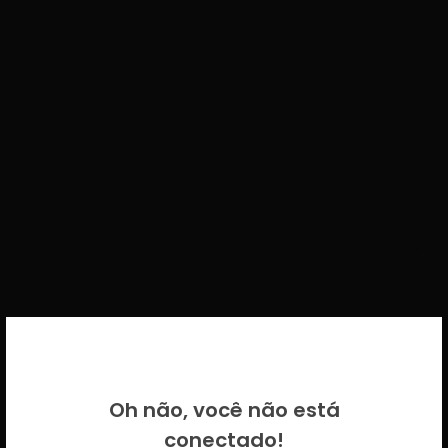
BEM VINDO DE VOLTA!
Oh não, você não está
Por favor insira as suas credenciais
conectado!
CICECO.