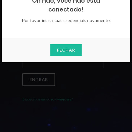
Oh não, você não está
Por favor insira as suas credenciais
conectado!
CICECO.
Por favor insira suas credenciais novamente.
Email
FECHAR
Palavra-Passe
ENTRAR
Esqueceu-se da sua palavra-passe?