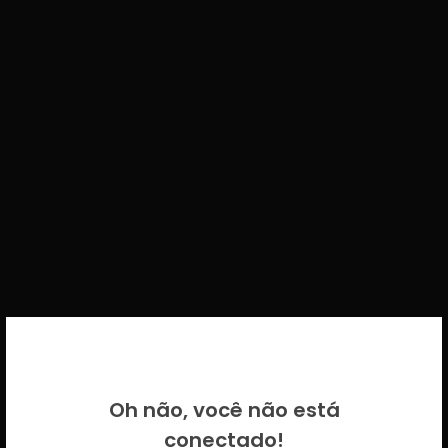
BEM VINDO DE VOLTA!
Oh não, você não está
Por favor insira as suas credenciais
conectado!
CICECO.