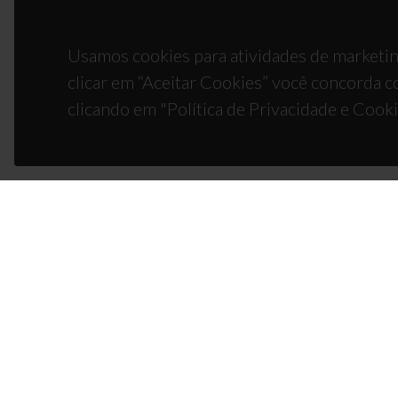
Usamos cookies para atividades de marketin
clicar em “Aceitar Cookies” você concorda c
clicando em "Política de Privacidade e Cooki
CON
Campus
3810-1
(+351)
ciceco