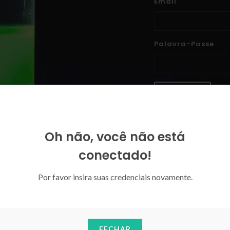
Email
Palavra-Passe
ENTRAR
Esqueceu-se da sua palavra-p
Oh não, você não está
conectado!
Por favor insira suas credenciais novamente.
FECHAR