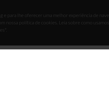
g e para lhe oferecer uma melhor experiência de nav
om nossa política de cookies. Leia sobre como usamo
es".
TACTOS
APOIOS
 Universitário de Santiago
93 Aveiro - Portugal
 234 370 200
@ua.pt