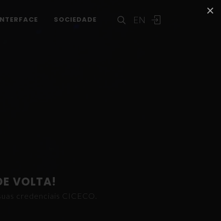
×
EN
INTERFACE
SOCIEDADE
DE VOLTA!
s suas credenciais CICECO.