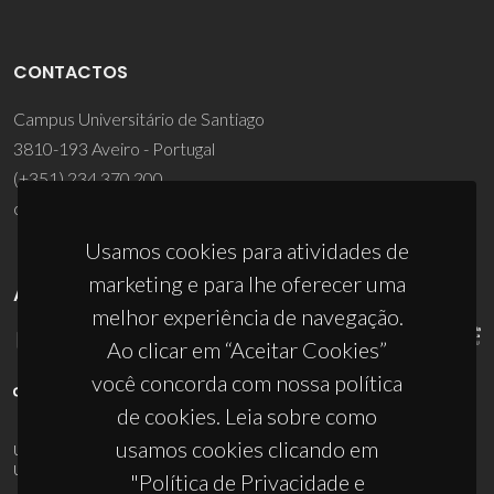
CONTACTOS
Campus Universitário de Santiago
3810-193 Aveiro - Portugal
(+351) 234 370 200
ciceco@ua.pt
Usamos cookies para atividades de
marketing e para lhe oferecer uma
APOIOS
melhor experiência de navegação.
Ao clicar em “Aceitar Cookies”
você concorda com nossa política
de cookies. Leia sobre como
usamos cookies clicando em
UID/PRR/50011/2025
(DOI:
10.54499/UID/PRR/50011/2025
) &
UID/PRR2/50011/2025
(DOI:
10.54499/UID/PRR2/50011/2025
)
"Política de Privacidade e