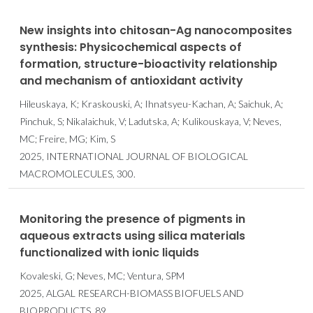
New insights into chitosan-Ag nanocomposites
synthesis: Physicochemical aspects of
formation, structure-bioactivity relationship
and mechanism of antioxidant activity
Hileuskaya, K; Kraskouski, A; Ihnatsyeu-Kachan, A; Saichuk, A;
Pinchuk, S; Nikalaichuk, V; Ladutska, A; Kulikouskaya, V; Neves,
MC; Freire, MG; Kim, S
2025, INTERNATIONAL JOURNAL OF BIOLOGICAL
MACROMOLECULES, 300.
Monitoring the presence of pigments in
aqueous extracts using silica materials
functionalized with ionic liquids
Kovaleski, G; Neves, MC; Ventura, SPM
2025, ALGAL RESEARCH-BIOMASS BIOFUELS AND
BIOPRODUCTS, 89.