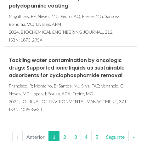
polydopamine coating
Magalhaes, FF; Neves, MC; Pedro, AQ; Freire, MG; Santos-
Ebinuma, VC; Tavares, APM
2024, BIOCHEMICAL ENGINEERING JOURNAL, 212.
ISBN: 1873-295X
Tackling water contamination by oncologic
drugs: Supported ionic liquids as sustainable
adsorbents for cyclophosphamide removal
Francisco, R; Monteiro, B; Santos, MJ; Silva, FAE; Venancio, C;
Neves, MC; Lopes, I; Sousa, ACA; Freire, MG
2024, JOURNAL OF ENVIRONMENTAL MANAGEMENT, 371.
ISBN: 1095-8630
«
Anterior
1
2
3
4
5
Seguinte
»