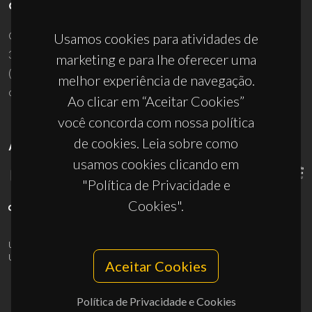
CONTACTOS
Campus Universitário de Santiago
Usamos cookies para atividades de
3810-193 Aveiro - Portugal
marketing e para lhe oferecer uma
(+351) 234 370 200
melhor experiência de navegação.
ciceco@ua.pt
Ao clicar em “Aceitar Cookies”
você concorda com nossa política
de cookies. Leia sobre como
APOIOS
usamos cookies clicando em
"Política de Privacidade e
Cookies".
UID/PRR/50011/2025
(DOI:
10.54499/UID/PRR/50011/2025
) &
UID/PRR2/50011/2025
(DOI:
10.54499/UID/PRR2/50011/2025
)
Aceitar Cookies
Política de Privacidade e Cookies