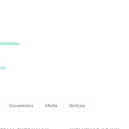
stimentos;
;
cos;
Susana Maria Henriques
Ana Maria de Oliv
Olhero
Rocha Seno
Professor Auxiliar
Colaborador
Documentos
Media
Notícias