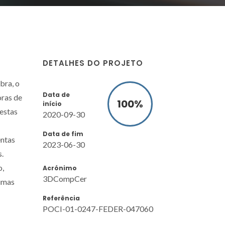
DETALHES DO PROJETO
bra, o
Data de
oras de
100
%
início
estas
2020-09-30
Data de fim
entas
2023-06-30
.
o,
Acrónimo
3DCompCer
rimas
Referência
POCI-01-0247-FEDER-047060