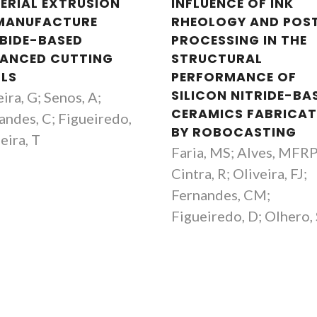
ERIAL EXTRUSION
INFLUENCE OF INK
MANUFACTURE
RHEOLOGY AND POS
BIDE-BASED
PROCESSING IN THE
ANCED CUTTING
STRUCTURAL
LS
PERFORMANCE OF
SILICON NITRIDE-BA
ira, G; Senos, A;
CERAMICS FABRICA
andes, C; Figueiredo,
BY ROBOCASTING
eira, T
Faria, MS; Alves, MFRP
Cintra, R; Oliveira, FJ;
Fernandes, CM;
Figueiredo, D; Olhero