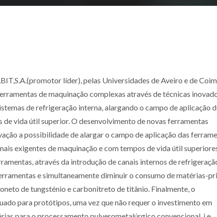
T,S.A.(promotor líder), pelas Universidades de Aveiro e de Coim
erramentas de maquinação complexas através de técnicas inovad
stemas de refrigeração interna, alargando o campo de aplicação d
 de vida útil superior. O desenvolvimento de novas ferramentas
vação a possibilidade de alargar o campo de aplicação das ferram
is exigentes de maquinação e com tempos de vida útil superiores
ramentas, através da introdução de canais internos de refrigeraçã
 ferramentas e simultaneamente diminuir o consumo de matérias-p
eto de tungsténio e carbonitreto de titânio. Finalmente, o
uado para protótipos, uma vez que não requer o investimento em
ias para o processamento pulverometalúrgico convencional, i.e.