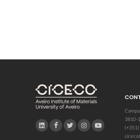
CON
Campus
3810-1
(+351)
ciceco