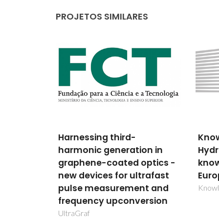
PROJETOS SIMILARES
KnowledgeH2 - Improving
Bioi
on in
Hydrogen Energy
new 
optics -
knowledge arround
anti
trafast
European Union
ECOA
nt and
KnowledgeH2
ersion