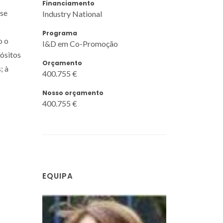
Financiamento
ase
Industry National
Programa
o o
I&D em Co-Promoção
ósitos
Orçamento
; à
400.755 €
Nosso orçamento
400.755 €
EQUIPA