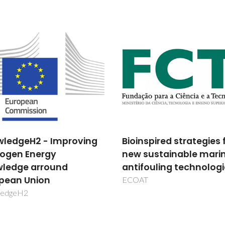
nspired strategies for
Electrolise de vapor a 
sustainable marine
temperatura assistida
fouling technologies
despolarizacao com
carvao
T
CARBOSTEAM