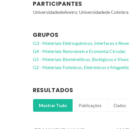
PARTICIPANTES
UniversidadedeAveiro; Universidadede Coimbra
GRUPOS
G3 - Materiais Eletroquímicos, Interfaces e Reve
G4 - Materiais Renováveis e Economia Circular;
G5 - Materiais Biomiméticos, Biológicos e Vivos
G2 - Materiais Fotónicos, Eletrónicos e Magnéti
. Martinho Oliveira
Rui Ramos Ferreira e Silva
RESULTADOS
rofessor Coordenador
Professor associado
Mostrar Tudo
Publicações
Dados