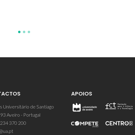
TACTOS
APOIOS
 Universitário de Santiago
93 Aveiro - Portugal
 234 370 200
@ua.pt