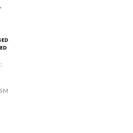
T
SED
TED
;
, SM