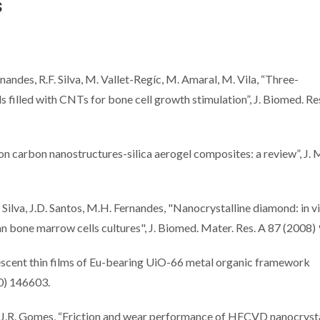
S
nandes, R.F. Silva, M. Vallet-Regíc, M. Amaral, M. Vila, “Three-
filled with CNTs for bone cell growth stimulation”, J. Biomed. Res
on carbon nanostructures-silica aerogel composites: a review”, J. 
 Silva, J.D. Santos, M.H. Fernandes, "Nanocrystalline diamond: in v
one marrow cells cultures", J. Biomed. Mater. Res. A 87 (2008) 
minescent thin films of Eu-bearing UiO-66 metal organic framework
0) 146603.
va, J.R. Gomes, “Friction and wear performance of HFCVD nanocrysta