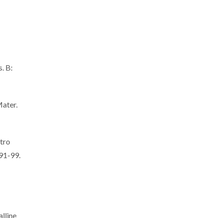
. B:
Mater.
itro
91-99.
lline