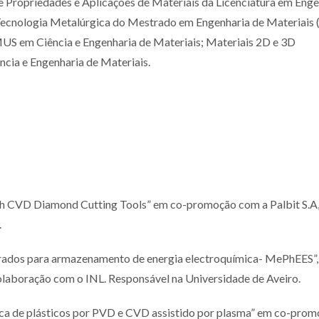
e Propriedades e Aplicações de Materiais da Licenciatura em Enge
 Tecnologia Metalúrgica do Mestrado em Engenharia de Materiais 
US em Ciência e Engenharia de Materiais; Materiais 2D e 3D
cia e Engenharia de Materiais.
th CVD Diamond Cutting Tools” em co-promoção com a Palbit S.A
.
turados para armazenamento de energia electroquímica- MePhEES”
boração com o INL. Responsável na Universidade de Aveiro.
ca de plásticos por PVD e CVD assistido por plasma” em co-pro