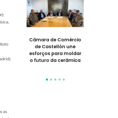
e);
sica,
ositivo
Câmara de Comércio
Workshop 
ituto
tico
de Castellón une
moléculas 
 promete
esforços para moldar
para célula
adrid).
el mais
o futuro da cerâmica
de próxima
ra
o as