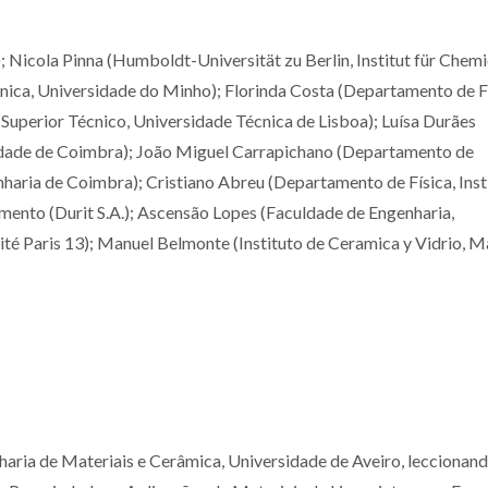
 Nicola Pinna (Humboldt-Universität zu Berlin, Institut für Chemi
ca, Universidade do Minho); Florinda Costa (Departamento de Fí
o Superior Técnico, Universidade Técnica de Lisboa); Luísa Durães
dade de Coimbra); João Miguel Carrapichano (Departamento de
sita os
UA líder nacional e top
Novo disp
haria de Coimbra); Cristiano Abreu (Departamento de Física, Inst
os da
200 mundial em
eletrolí
mento (Durit S.A.); Ascensão Lopes (Faculdade de Engenharia,
explorar
Ciências dos Materiais
patenteado
té Paris 13); Manuel Belmonte (Instituto de Ceramica y Vidrio, M
os na
água potáv
ão
segu
ria de Materiais e Cerâmica, Universidade de Aveiro, leccionand