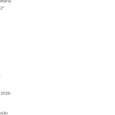
nharia
(2º
,
, 2018-
moção