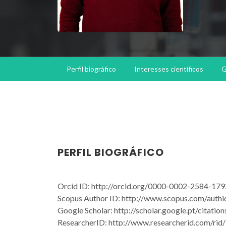
Perfil biográfico
Interesses científicos
G
PERFIL BIOGRÁFICO
Orcid ID: http://orcid.org/0000-0002-2584-179
Scopus Author ID: http://www.scopus.com/authi
Google Scholar: http://scholar.google.pt/cit
ResearcherID: http://www.researcherid.com/ri