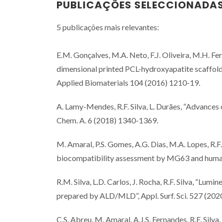
PUBLICAÇÕES SELECCIONADA
5 publicações mais relevantes:
E.M. Gonçalves, M.A. Neto, F.J. Oliveira, M.H. Fer
dimensional printed PCL-hydroxyapatite scaffolds 
Applied Biomaterials 104 (2016) 1210-19.
A. Lamy-Mendes, R.F. Silva, L. Durães, “Advances 
Chem. A. 6 (2018) 1340-1369.
M. Amaral, P.S. Gomes, A.G. Dias, M.A. Lopes, R.F.
biocompatibility assessment by MG63 and human b
R.M. Silva, L.D. Carlos, J. Rocha, R.F. Silva, “Lu
prepared by ALD/MLD”, Appl. Surf. Sci. 527 (202
C.S. Abreu, M. Amaral, A.J.S. Fernandes, R.F. Sil