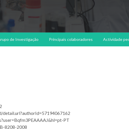
rupo de Investigação
Principais colaboradores
Actividade pe
2
d/detail.url?authorId=57194067162
ations?user=Bqfm3PEAAAAJ&hl=pt-PT
d/B-8208-2008