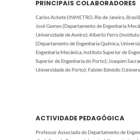
PRINCIPAIS COLABORADORES
Carlos Achete (INMETRO, Rio de Janeiro, Brasil);
José Gomes (Departamento de Engenharia Mecâni
Universidade de Aveiro); Alberto Ferro (Institut
(Departamento de Engenharia Química, Universi
Revigrés vi
Engenharia Mecânica, Instituto Superior de Engen
laboratóri
Superior de Engenharia do Porto); Joaquim Sacra
CICECO para 
Universidade do Porto); Fabien Bénédic (Universi
os avanç
inovaç
ACTIVIDADE PEDAGÓGICA
Professor Associado do Departamento de Engenha