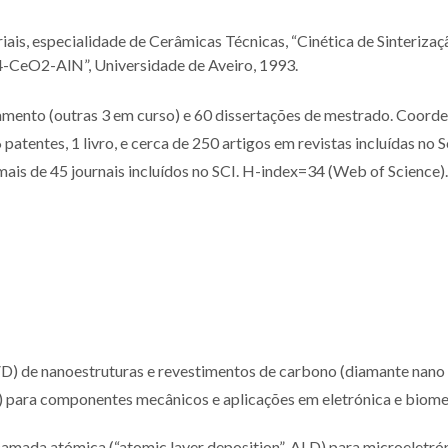
is, especialidade de Cerâmicas Técnicas, “Cinética de Sinterizaç
4-CeO2-AlN”, Universidade de Aveiro, 1993.
amento (outras 3 em curso) e 60 dissertações de mestrado. Coord
 patentes, 1 livro, e cerca de 250 artigos em revistas incluídas no 
 mais de 45 journais incluídos no SCI. H-index=34 (Web of Science).
VD) de nanoestruturas e revestimentos de carbono (diamante nano
) para componentes mecânicos e aplicações em eletrónica e biome
camada atómica (“atomic layer deposition”-ALD) para microeletrón