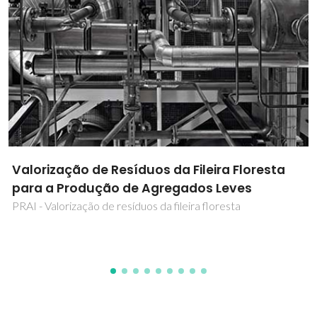
Circularidade de resíduos poliméricos do
setor cerâmico
CiPoCer