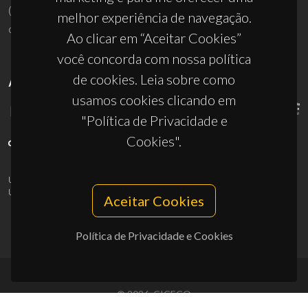
(+351) 234 370 200
melhor experiência de navegação.
ciceco@ua.pt
Ao clicar em “Aceitar Cookies”
você concorda com nossa política
de cookies. Leia sobre como
APOIOS
usamos cookies clicando em
"Política de Privacidade e
Cookies".
UID/PRR/50011/2025
(DOI:
10.54499/UID/PRR/50011/2025
) &
UID/PRR2/50011/2025
(DOI:
10.54499/UID/PRR2/50011/2025
)
Aceitar Cookies
Política de Privacidade e Cookies
© 2026, CICECO