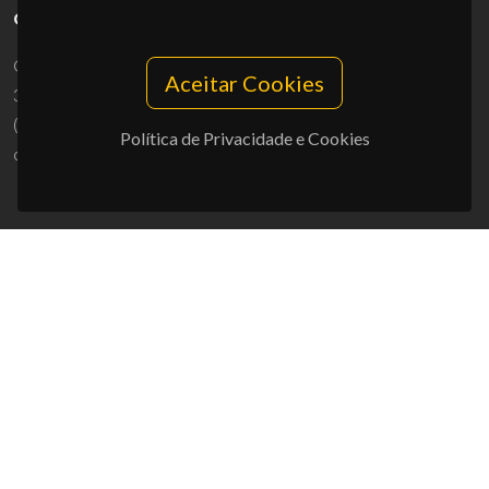
CONTACTOS
Campus Universitário de Santiago
Aceitar Cookies
3810-193 Aveiro - Portugal
(+351) 234 370 200
Política de Privacidade e Cookies
ciceco@ua.pt
APOIOS
UID/PRR/50011/2025
(DOI:
10.54499/UID/PRR/50011/2025
) &
UID/PRR2/50011/2025
(DOI:
10.54499/UID/PRR2/50011/2025
)