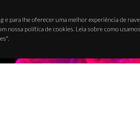
g e para lhe oferecer uma melhor experiência de nav
om nossa política de cookies. Leia sobre como usamo
es".
TACTOS
APOIOS
 Universitário de Santiago
93 Aveiro - Portugal
 234 370 200
@ua.pt