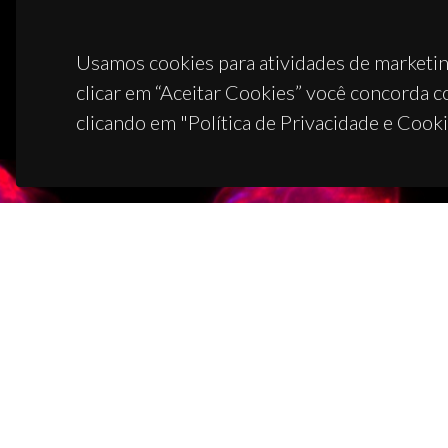
Usamos cookies para atividades de marketin
clicar em “Aceitar Cookies” você concorda c
clicando em "Política de Privacidade e Cooki
CON
Campus
3810-1
(+351)
ciceco