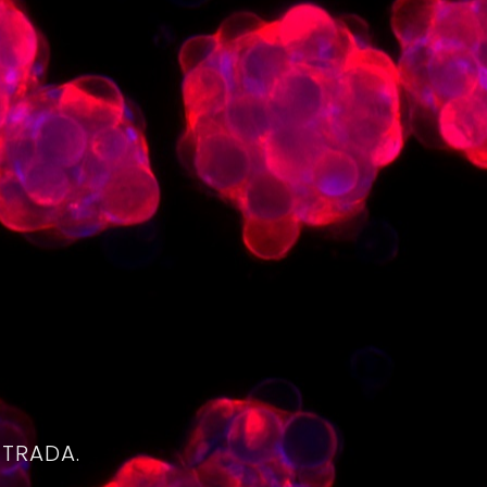
4
NTRADA.